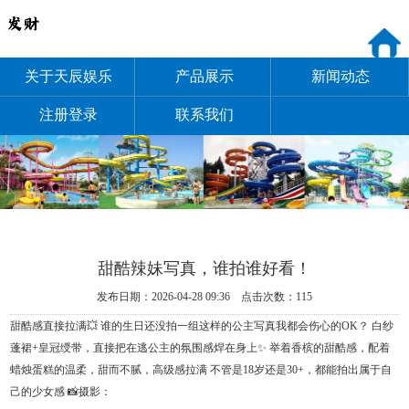
关于天辰娱乐
产品展示
新闻动态
注册登录
联系我们
甜酷辣妹写真，谁拍谁好看！
发布日期：2026-04-28 09:36 点击次数：115
甜酷感直接拉满💥 谁的生日还没拍一组这样的公主写真我都会伤心的OK？ 白纱
蓬裙+皇冠绶带，直接把在逃公主的氛围感焊在身上✨ 举着香槟的甜酷感，配着
蜡烛蛋糕的温柔，甜而不腻，高级感拉满 不管是18岁还是30+，都能拍出属于自
己的少女感 📸摄影：